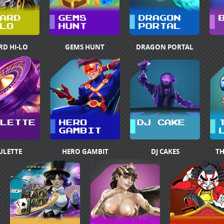
RD HI-LO
GEMS HUNT
DRAGON PORTAL
ULETTE
HERO GAMBIT
DJ CAKES
TH