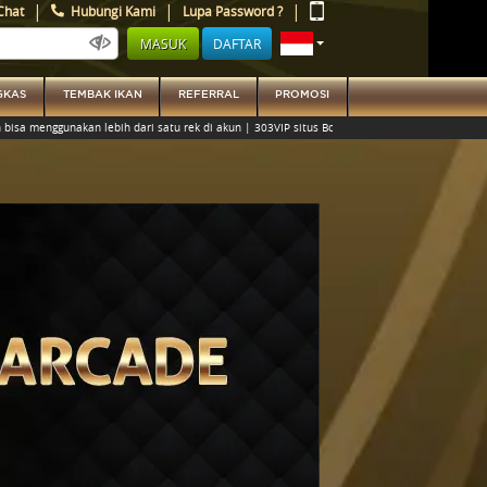
|
|
|
Chat
Hubungi Kami
Lupa Password ?
DAFTAR
GKAS
TEMBAK IKAN
REFERRAL
PROMOSI
nggunakan lebih dari satu rek di akun | 303VIP situs Bola Online, Live Casino, Slot Onl