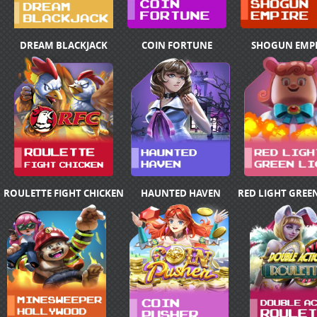
DREAM BLACKJACK
COIN FORTUNE
SHOGUN EMP
ROULETTE FIGHT CHICKEN
HAUNTED HAVEN
RED LIGHT GREE